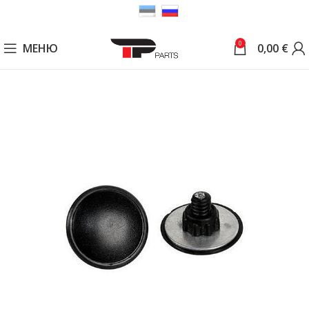
0
МЕНЮ
0,00
€