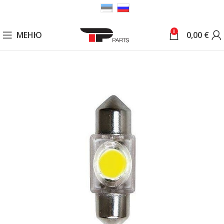
0
МЕНЮ
0,00
€