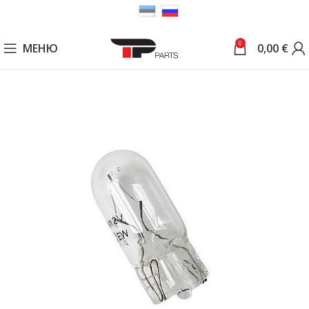
0
МЕНЮ
0,00
€