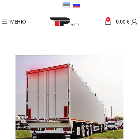
0
МЕНЮ
0,00
€