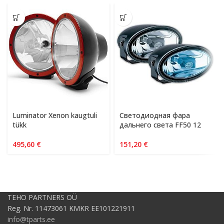
Luminator Xenon kaugtuli
Светодиодная фара
tükk
дальнего света FF50 12
495,60
€
151,20
€
TEHO PARTNERS OÜ
Reg. Nr. 11473061 KMKR EE101221911
info@tparts.ee