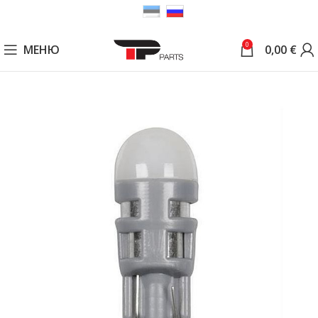
0
МЕНЮ
0,00
€