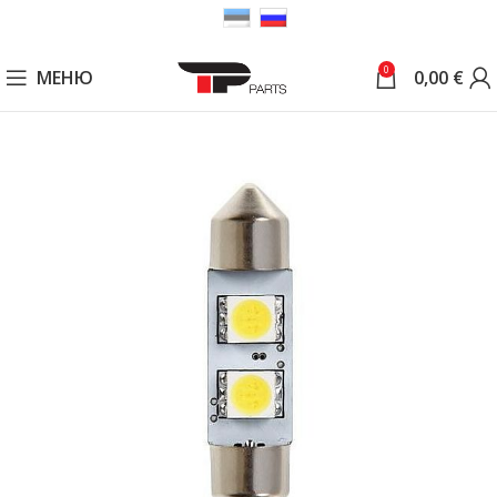
0
МЕНЮ
0,00
€