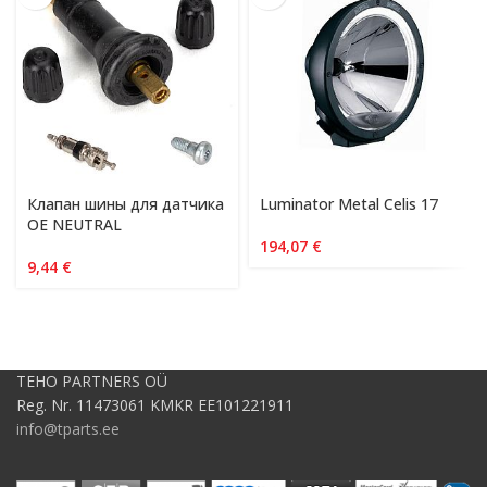
Клапан шины для датчика
Luminator Metal Celis 17
OE NEUTRAL
194,07
€
9,44
€
TEHO PARTNERS OÜ
Reg. Nr. 11473061 KMKR EE101221911
info@tparts.ee