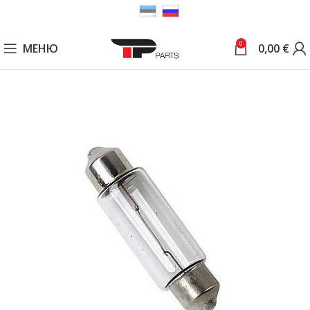
0
МЕНЮ
0,00
€