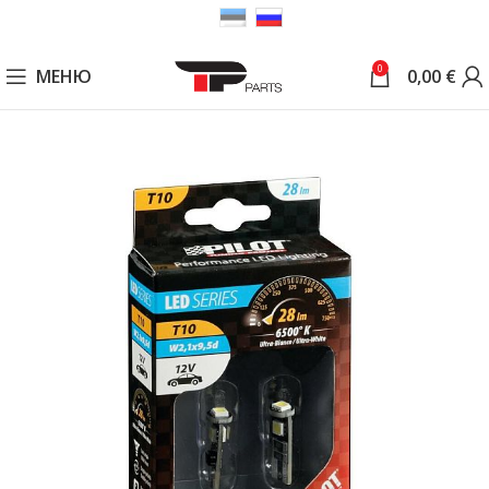
0
МЕНЮ
0,00
€