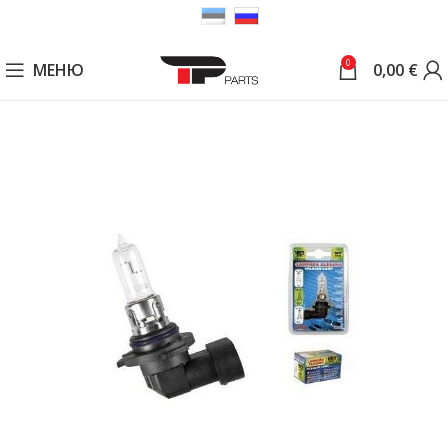
0
МЕНЮ
0,00
€