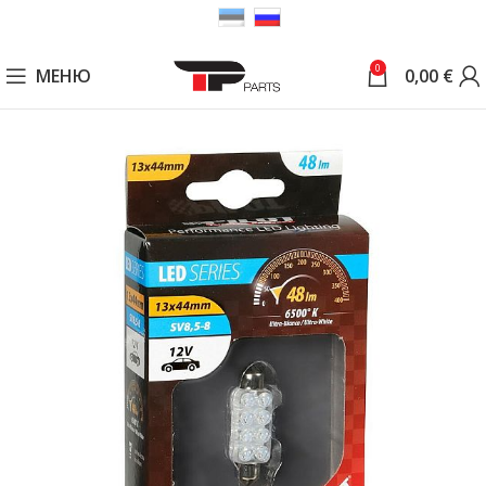
0
МЕНЮ
0,00
€