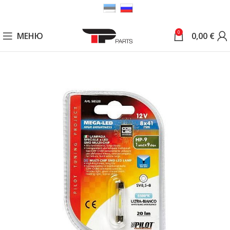
0
МЕНЮ
0,00
€