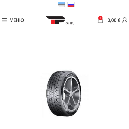
0
МЕНЮ
0,00
€