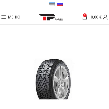
0
МЕНЮ
0,00
€