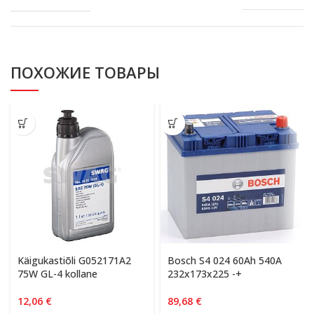
ПОХОЖИЕ ТОВАРЫ
Käigukastiõli G052171A2
Bosch S4 024 60Ah 540A
75W GL-4 kollane
232x173x225 -+
12,06
€
89,68
€