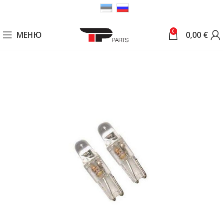
0
МЕНЮ
0,00
€