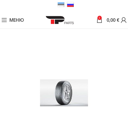
0
МЕНЮ
0,00
€