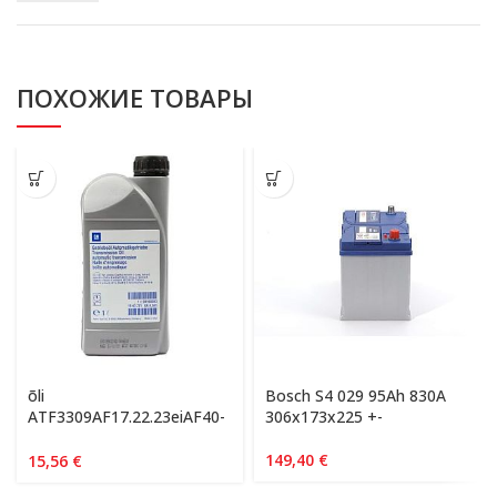
ПОХОЖИЕ ТОВАРЫ
õli
Bosch S4 029 95Ah 830A
ATF3309AF17.22.23eiAF40-
306x173x225 +-
le!originaal
149,40
€
15,56
€