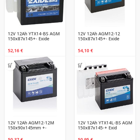
12V 12Ah YTX14-BS AGM
12V 12Ah AGM12-12
150x87x145+- Exide
150x87x145+- Exide
52,16
€
54,10
€
12V 12Ah AGM12-12M
12V 12Ah YTX14L-BS AGM
150x90x145mm +-
150x87x145-+ Exid
50,37
€
50,95
€