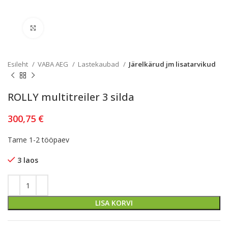
Kliki lülitamiseks
Esileht
VABA AEG
Lastekaubad
Järelkärud jm lisatarvikud
ROLLY multitreiler 3 silda
300,75
€
Tarne 1-2 tööpaev
3 laos
LISA KORVI