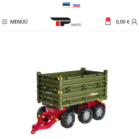
0
MENÜÜ
0,00
€