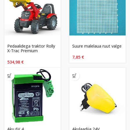
Pedaalidega traktor Rolly
Suure malelaua ruut valge
X-Trac Premium
käikudega
7,85
€
534,98
€
Aku 6V 4
Akulaadija 24V