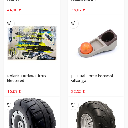
44,10
€
38,02
€
Polaris Outlaw Citrus
JD Dual Force konsool
kleebised
vilkuriga
16,67
€
22,55
€