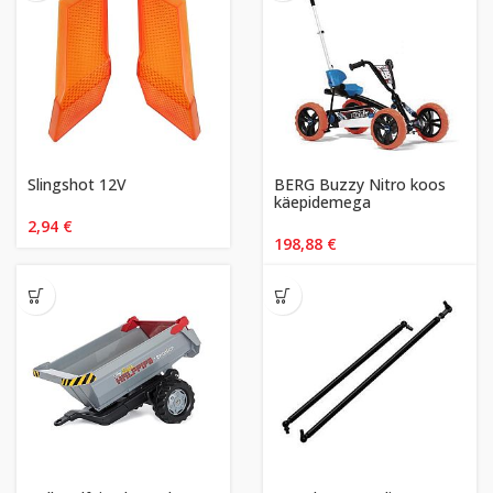
Slingshot 12V
BERG Buzzy Nitro koos
käepidemega
2,94
€
198,88
€