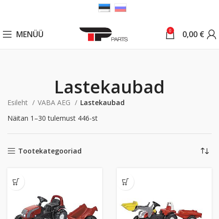
0
MENÜÜ
0,00
€
Lastekaubad
Esileht
VABA AEG
Lastekaubad
Näitan 1–30 tulemust 446-st
Tootekategooriad