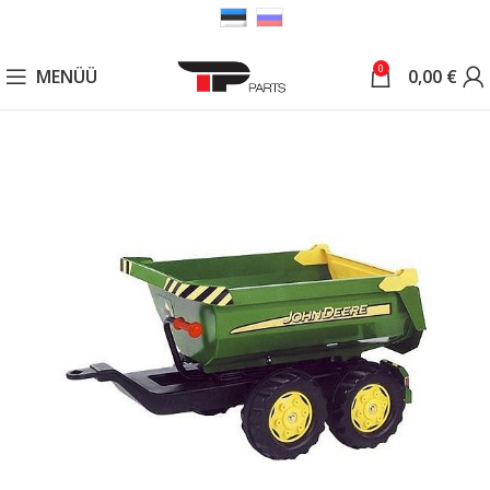
0
MENÜÜ
0,00
€