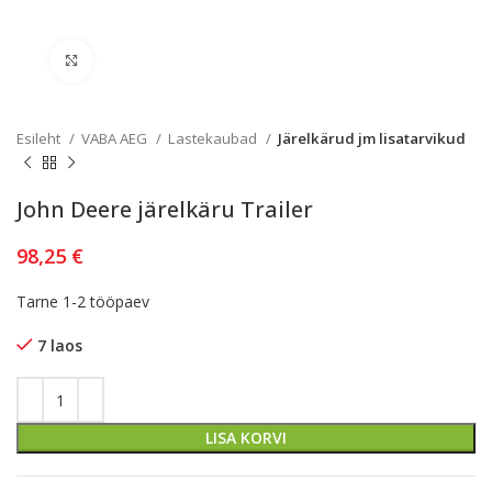
Kliki lülitamiseks
Esileht
VABA AEG
Lastekaubad
Järelkärud jm lisatarvikud
John Deere järelkäru Trailer
98,25
€
Tarne 1-2 tööpaev
7 laos
LISA KORVI