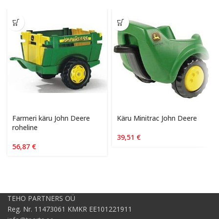
Farmeri käru John Deere
Käru Minitrac John Deere
roheline
39,51
€
56,87
€
TEHO PARTNERS OÜ
Reg. Nr. 11473061 KMKR EE101221911