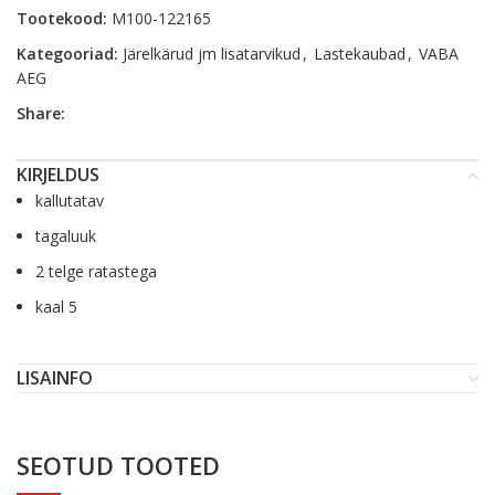
Tootekood:
M100-122165
Kategooriad:
Järelkärud jm lisatarvikud
,
Lastekaubad
,
VABA
AEG
Share:
KIRJELDUS
kallutatav
tagaluuk
2 telge ratastega
kaal 5
LISAINFO
SEOTUD TOOTED