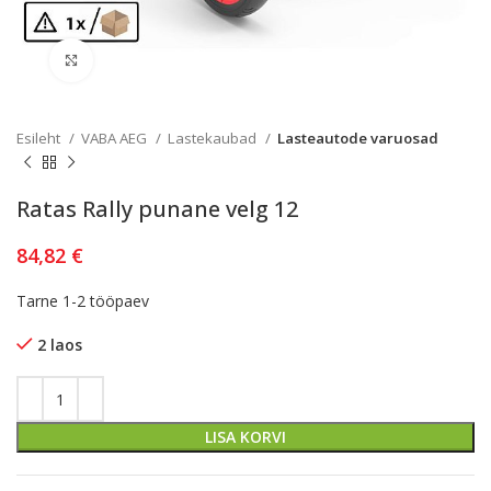
Kliki lülitamiseks
Esileht
VABA AEG
Lastekaubad
Lasteautode varuosad
Ratas Rally punane velg 12
84,82
€
Tarne 1-2 tööpaev
2 laos
LISA KORVI