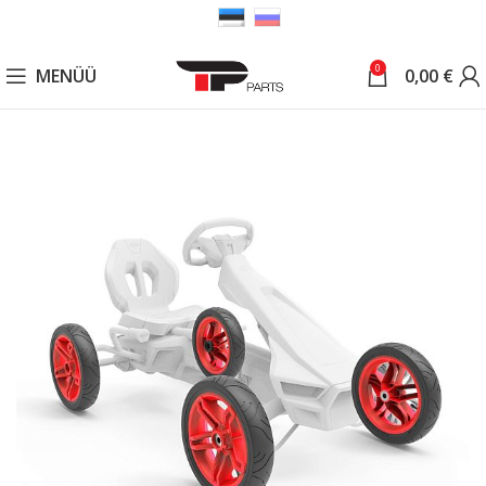
0
MENÜÜ
0,00
€