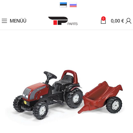
0
MENÜÜ
0,00
€