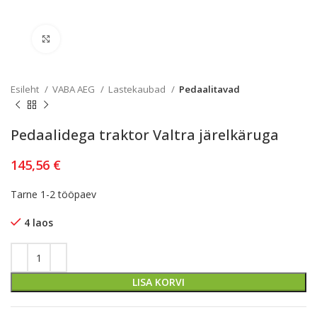
Kliki lülitamiseks
Esileht
VABA AEG
Lastekaubad
Pedaalitavad
Pedaalidega traktor Valtra järelkäruga
145,56
€
Tarne 1-2 tööpaev
4 laos
LISA KORVI