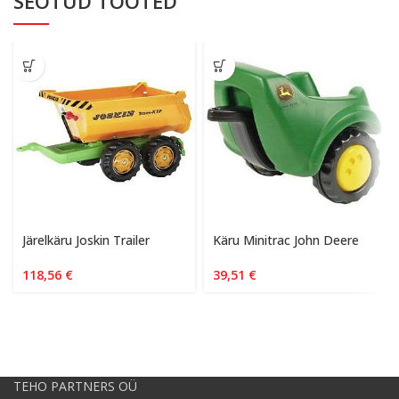
SEOTUD TOOTED
Järelkäru Joskin Trailer
Käru Minitrac John Deere
118,56
€
39,51
€
TEHO PARTNERS OÜ