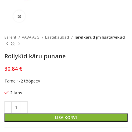
Kliki lülitamiseks
Esileht
VABA AEG
Lastekaubad
Järelkärud jm lisatarvikud
RollyKid käru punane
30,84
€
Tarne 1-2 tööpaev
2 laos
LISA KORVI