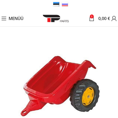
0
MENÜÜ
0,00
€