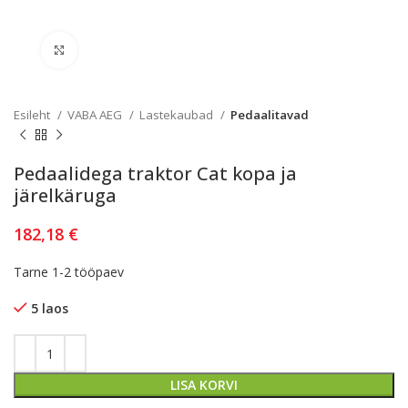
Kliki lülitamiseks
Esileht
VABA AEG
Lastekaubad
Pedaalitavad
Pedaalidega traktor Cat kopa ja
järelkäruga
182,18
€
Tarne 1-2 tööpaev
5 laos
LISA KORVI