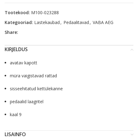
Tootekood:
M100-023288
Kategooriad:
Lastekaubad
,
Pedaalitavad
,
VABA AEG
Share:
KIRJELDUS
avatav kapott
müra vaigistavad rattad
sisseehitatud kettülekanne
pedaalid laagritel
kaal 9
LISAINFO