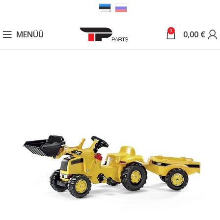
0
MENÜÜ
0,00
€