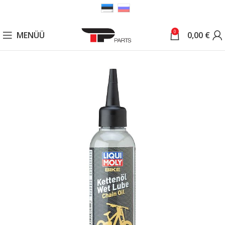
0
MENÜÜ
0,00
€