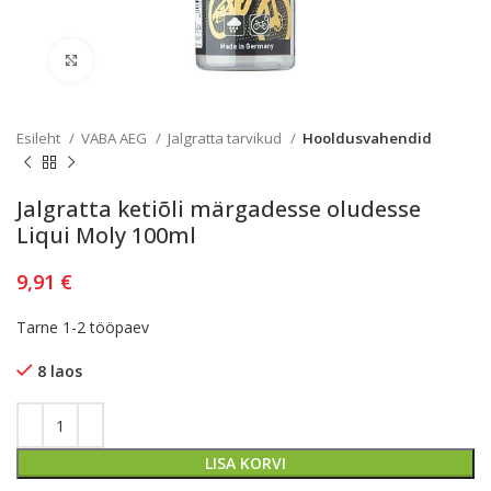
Kliki lülitamiseks
Esileht
VABA AEG
Jalgratta tarvikud
Hooldusvahendid
Jalgratta ketiõli märgadesse oludesse
Liqui Moly 100ml
9,91
€
Tarne 1-2 tööpaev
8 laos
LISA KORVI