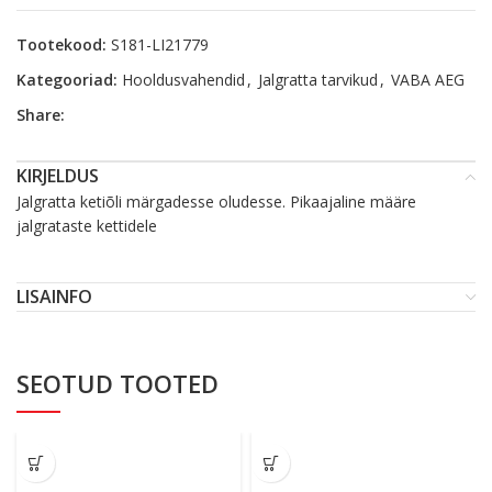
Tootekood:
S181-LI21779
Kategooriad:
Hooldusvahendid
,
Jalgratta tarvikud
,
VABA AEG
Share:
KIRJELDUS
Jalgratta ketiõli märgadesse oludesse. Pikaajaline määre
jalgrataste kettidele
LISAINFO
SEOTUD TOOTED