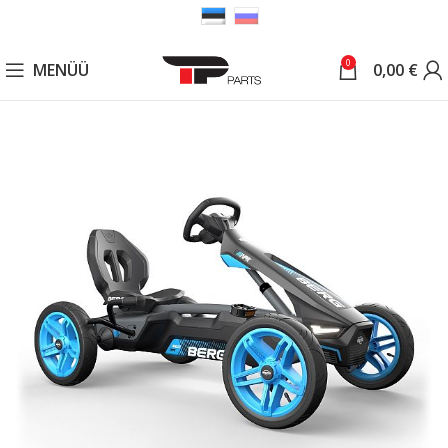
0
MENÜÜ
0,00
€