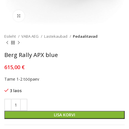
Kliki lülitamiseks
Esileht
VABA AEG
Lastekaubad
Pedaalitavad
Berg Rally APX blue
615,00
€
Tarne 1-2 tööpaev
3 laos
LISA KORVI