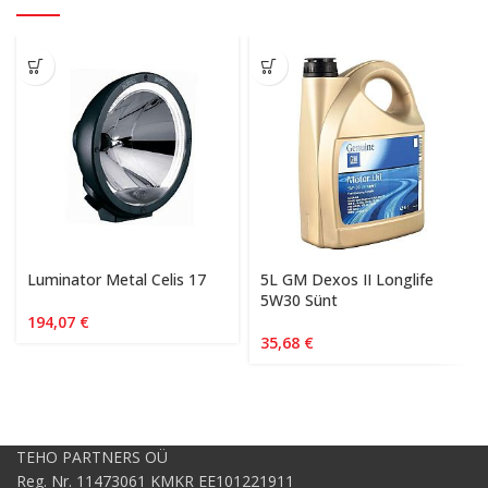
Luminator Metal Celis 17
5L GM Dexos II Longlife
5W30 Sünt
194,07
€
35,68
€
TEHO PARTNERS OÜ
Reg. Nr. 11473061 KMKR EE101221911