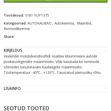
Tootekood:
S181-YUPT375
Kategooriad:
AUTOKAUBAD
,
Autokeemia
,
Määrded
,
Remondikeemia
Share:
KIRJELDUS
Veekindel molübdeendisulfiidi sisaldav liitiummääre autode
püsikiirusliigendite määrimiseks. Võib kasutada ka rummude
sõlmedes kasutatavate kuullaagrite määrimiseks.
Töötemperatuur -40°C…+120°C. Täiustatud äärmusliku rõhu
LISAINFO
SEOTUD TOOTED