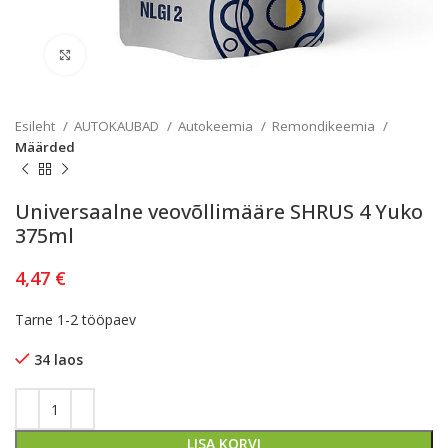
Kliki lülitamiseks
Esileht
AUTOKAUBAD
Autokeemia
Remondikeemia
Määrded
Universaalne veovõllimääre SHRUS 4 Yuko
375ml
4,47
€
Tarne 1-2 tööpaev
34 laos
LISA KORVI