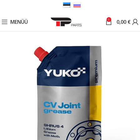
0
MENÜÜ
0,00
€