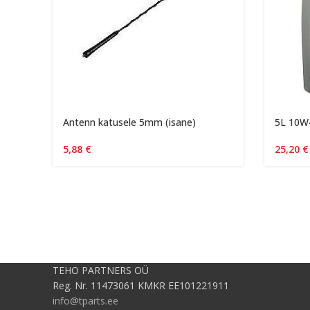
Antenn katusele 5mm (isane)
5L 10W4
5,88
€
25,20
€
TEHO PARTNERS OÜ
Reg. Nr. 11473061 KMKR EE101221911
info@tparts.ee