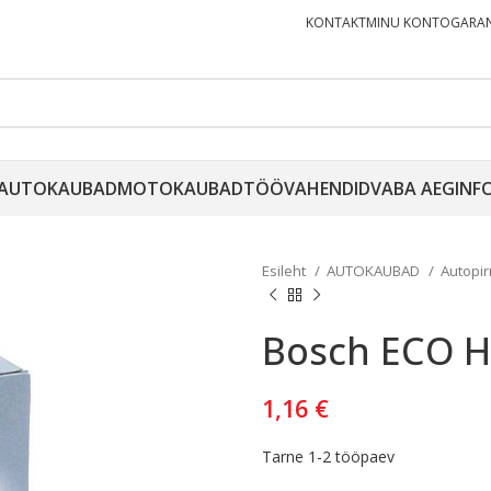
KONTAKT
MINU KONTO
GARAN
AUTOKAUBAD
MOTOKAUBAD
TÖÖVAHENDID
VABA AEG
INF
Esileht
AUTOKAUBAD
Autopi
Bosch ECO H
1,16
€
Tarne 1-2 tööpaev