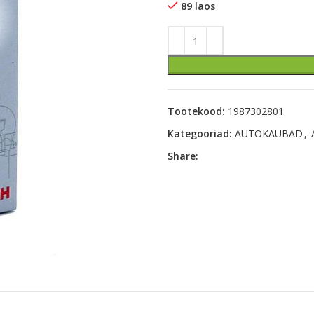
89 laos
Tootekood:
1987302801
Kategooriad:
AUTOKAUBAD
,
Share: