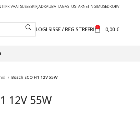
TII
PRIVAATSUSEESKIRJAD
KAUBA TAGASTUS
TARNETINGIMUSED
KORV
0
LOGI SISSE / REGISTREERI
0,00
€
O
rnid
Bosch ECO H1 12V 55W
1 12V 55W