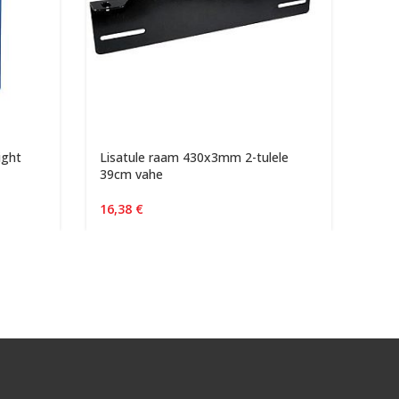
ight
Lisatule raam 430x3mm 2-tulele
Lumi
39cm vahe
495
16,38
€