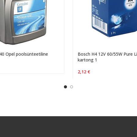
0 Opel poolsünteetiline
Bosch H4 12V 60/55W Pure L
kartong 1
2,12
€