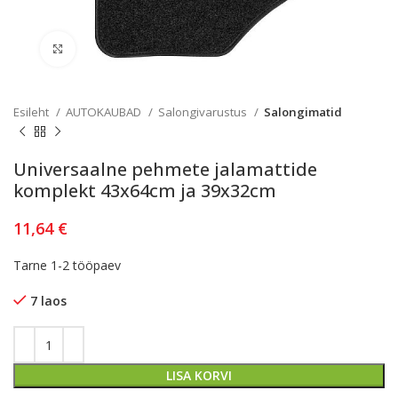
Kliki lülitamiseks
Esileht
AUTOKAUBAD
Salongivarustus
Salongimatid
Universaalne pehmete jalamattide
komplekt 43x64cm ja 39x32cm
11,64
€
Tarne 1-2 tööpaev
7 laos
LISA KORVI