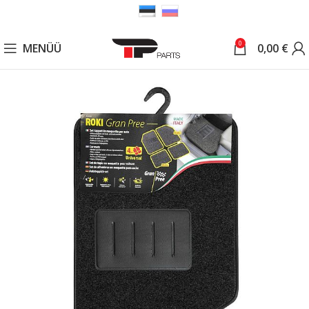
0
MENÜÜ
0,00
€