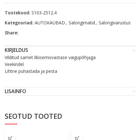
Tootekood:
S103-2512.4
Kategooriad:
AUTOKAUBAD
,
Salongimatid
,
Salongivarustus
Share:
KIRJELDUS
Vilditud samet libisemisvastase vaigupõhjaga
Veekindel
Lihtne puhastada ja pesta
LISAINFO
SEOTUD TOOTED