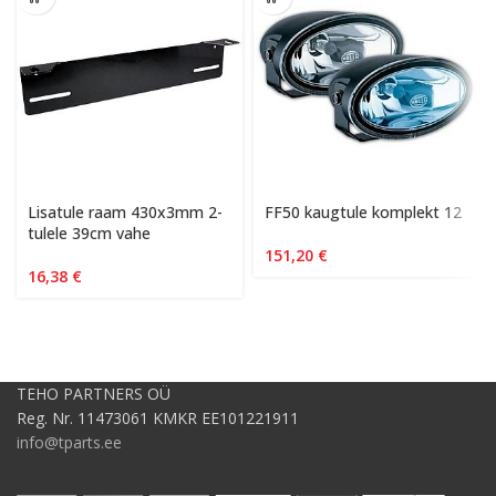
Lisatule raam 430x3mm 2-
FF50 kaugtule komplekt 12
tulele 39cm vahe
151,20
€
16,38
€
TEHO PARTNERS OÜ
Reg. Nr. 11473061 KMKR EE101221911
info@tparts.ee