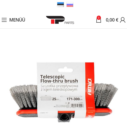
0
MENÜÜ
0,00
€