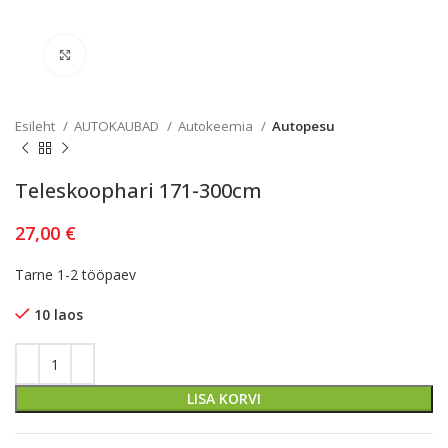
Kliki lülitamiseks
Esileht
AUTOKAUBAD
Autokeemia
Autopesu
Teleskoophari 171-300cm
27,00
€
Tarne 1-2 tööpaev
10 laos
LISA KORVI