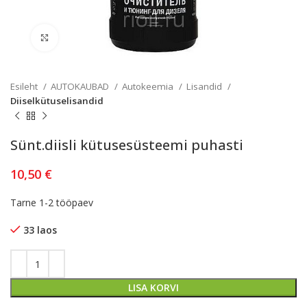
Kliki lülitamiseks
Esileht
AUTOKAUBAD
Autokeemia
Lisandid
Diiselkütuselisandid
Sünt.diisli kütusesüsteemi puhasti
10,50
€
Tarne 1-2 tööpaev
33 laos
LISA KORVI