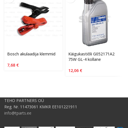
Bosch akulaadija klemmid
Käigukastiõli G052171A2
75W GL-4 kollane
7,68
€
12,06
€
TEHO PARTNERS OÜ
Reg. Nr. 11473061 KMKR EE101221911
info@tparts.ee