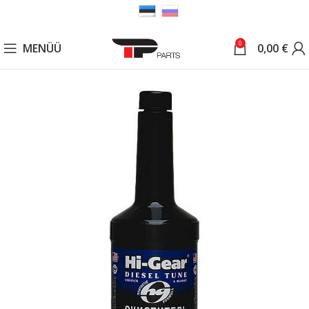
0
MENÜÜ
0,00
€