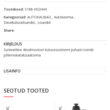
Tootekood:
S188-HG3444
Kategooriad:
AUTOKAUBAD
,
Autokeemia
,
Diiselkütuselisandid
,
Lisandid
Share:
KIRJELDUS
Sünteetiline diiselmootori kütusesüsteemi puhasti toimib
põlemiskatalüsaatorina
LISAINFO
SEOTUD TOOTED