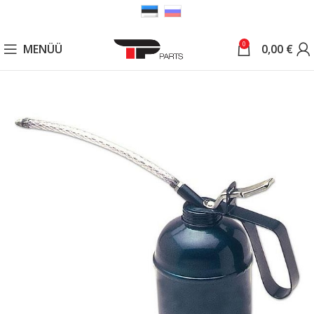
0
MENÜÜ
0,00
€