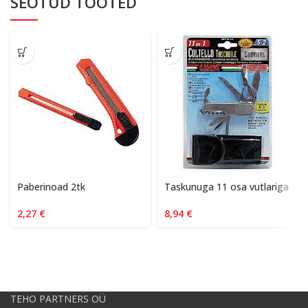
SEOTUD TOOTED
Paberinoad 2tk
Taskunuga 11 osa vutlariga
2,27
€
8,94
€
TEHO PARTNERS OÜ