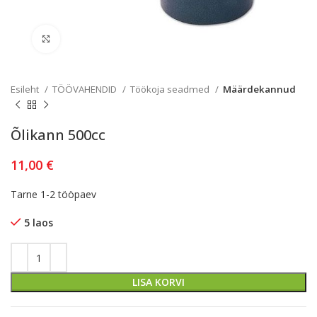
Kliki lülitamiseks
Esileht
TÖÖVAHENDID
Töökoja seadmed
Määrdekannud
Õlikann 500cc
11,00
€
Tarne 1-2 tööpaev
5 laos
LISA KORVI