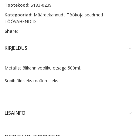
Tootekood:
S183-0239
Kategooriad:
Määrdekannud
,
Töökoja seadmed
,
TÖÖVAHENDID
Share:
KIRJELDUS
Metallist õlikann vooliku otsaga 500ml.
Sobib üldiseks määrimiseks.
LISAINFO