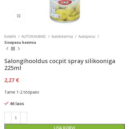
Kliki lülitamiseks
Esileht
AUTOKAUBAD
Autokeemia
Autopesu
Sisepesu keemia
Salongihooldus cocpit spray silikooniga
225ml
2,27
€
Tarne 1-2 tööpaev
46 laos
LISA KORVI