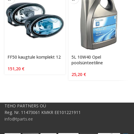
FF50 kaugtule komplekt 12
5L 10W40 Opel
poolsünteetiline
151,20
€
25,20
€
TEHO PARTNERS OÜ
Reg. Nr. 11473061 KMKR EE101221911
info@tparts.ee