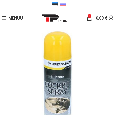
0
MENÜÜ
0,00
€