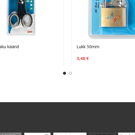
ku käärid
Lukk 50mm
3,48
€