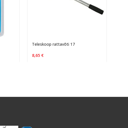
Teleskoop rattavõti 17
Värv
8,65
€
5,3