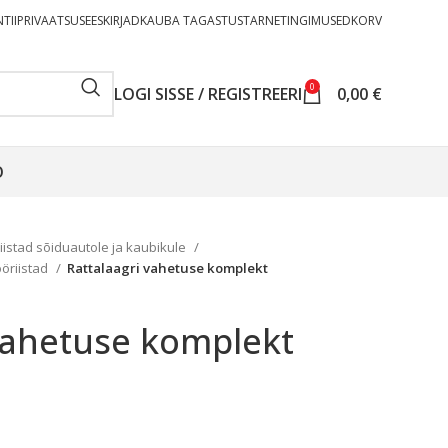
TII
PRIVAATSUSEESKIRJAD
KAUBA TAGASTUS
TARNETINGIMUSED
KORV
0
LOGI SISSE / REGISTREERI
0,00
€
O
riistad sõiduautole ja kaubikule
öriistad
Rattalaagri vahetuse komplekt
vahetuse komplekt