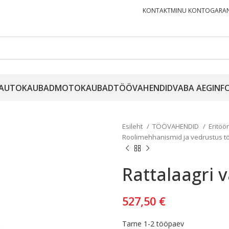
KONTAKT
MINU KONTO
GARAN
AUTOKAUBAD
MOTOKAUBAD
TÖÖVAHENDID
VABA AEG
INF
Esileht
TÖÖVAHENDID
Eritöö
Roolimehhanismid ja vedrustus tö
Rattalaagri 
527,50
€
Tarne 1-2 tööpaev