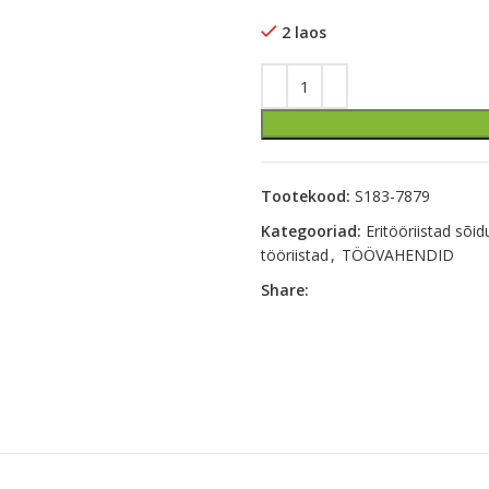
2 laos
Tootekood:
S183-7879
Kategooriad:
Eritööriistad sõid
tööriistad
,
TÖÖVAHENDID
Share: