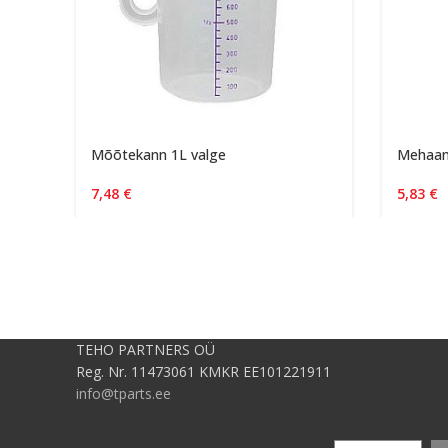
Mõõtekann 1L valge
Mehaani
7,48
€
5,83
€
TEHO PARTNERS OÜ
Reg. Nr. 11473061 KMKR EE101221911
info@tparts.ee