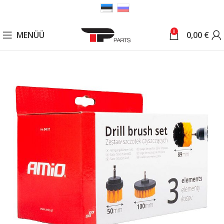
0
MENÜÜ
0,00
€