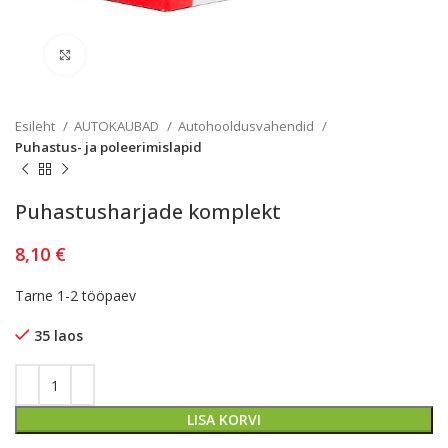
Kliki lülitamiseks
Esileht
AUTOKAUBAD
Autohooldusvahendid
Puhastus- ja poleerimislapid
Puhastusharjade komplekt
8,10
€
Tarne 1-2 tööpaev
35 laos
LISA KORVI