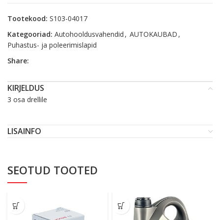
Tootekood:
S103-04017
Kategooriad:
Autohooldusvahendid
,
AUTOKAUBAD
,
Puhastus- ja poleerimislapid
Share:
KIRJELDUS
3 osa drellile
LISAINFO
SEOTUD TOOTED