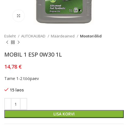
Kliki lülitamiseks
Esileht
AUTOKAUBAD
Määrdeained
Mootoriõlid
MOBIL 1 ESP 0W30 1L
14,78
€
Tarne 1-2 tööpaev
15 laos
LISA KORVI