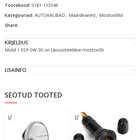
Tootekood:
S181-153346
Kategooriad:
AUTOKAUBAD
,
Määrdeained
,
Mootoriõlid
Share:
KIRJELDUS
Mobil 1 ESP 0W-30 on täissünteetiline mootoriõli
LISAINFO
SEOTUD TOOTED