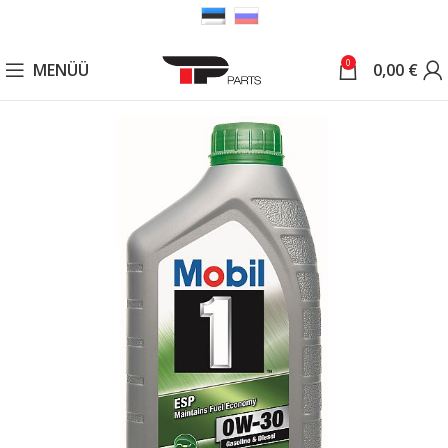
0
MENÜÜ
0,00
€