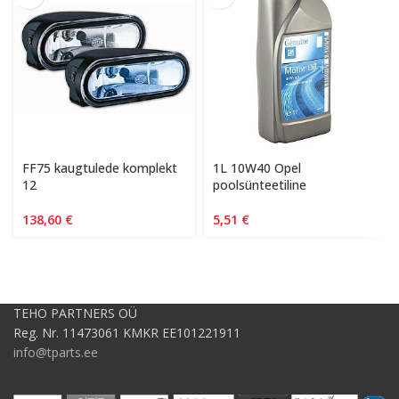
FF75 kaugtulede komplekt
1L 10W40 Opel
12
poolsünteetiline
138,60
€
5,51
€
TEHO PARTNERS OÜ
Reg. Nr. 11473061 KMKR EE101221911
info@tparts.ee