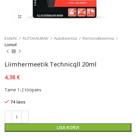
Kliki lülitamiseks
Esileht
AUTOKAUBAD
Autokeemia
Remondikeemia
Liimid
Liimhermeetik Technicqll 20ml
4,38
€
Tarne 1-2 tööpaev
74 laos
LISA KORVI