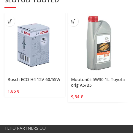
Bosch ECO H4 12V 60/55W
Mootoriõli 5W30 1L Toyota
orig A5/B5
1,86
€
9,34
€
TEHO PARTNERS OÜ