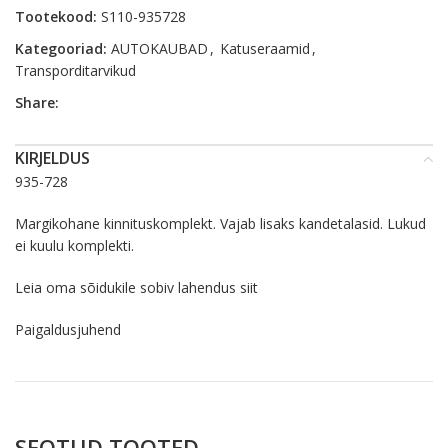
Tootekood:
S110-935728
Kategooriad:
AUTOKAUBAD
,
Katuseraamid
,
Transporditarvikud
Share:
KIRJELDUS
935-728
Margikohane kinnituskomplekt. Vajab lisaks kandetalasid. Lukud
ei kuulu komplekti.
Leia oma sõidukile sobiv lahendus
siit
Paigaldusjuhend
SEOTUD TOOTED