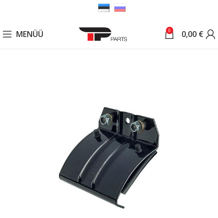
0
MENÜÜ
0,00
€