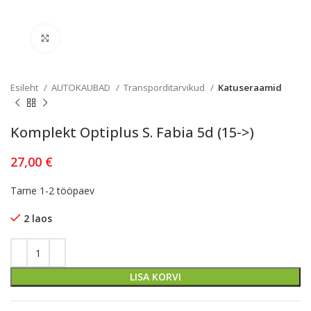
Kliki lülitamiseks
Esileht
AUTOKAUBAD
Transporditarvikud
Katuseraamid
Komplekt Optiplus S. Fabia 5d (15->)
27,00
€
Tarne 1-2 tööpaev
2 laos
LISA KORVI