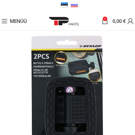
0
MENÜÜ
0,00
€