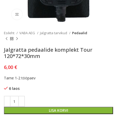
Kliki lülitamiseks
Esileht
VABA AEG
Jalgratta tarvikud
Pedaalid
Jalgratta pedaalide komplekt Tour
120*72*30mm
6,00
€
Tarne 1-2 tööpaev
6 laos
LISA KORVI