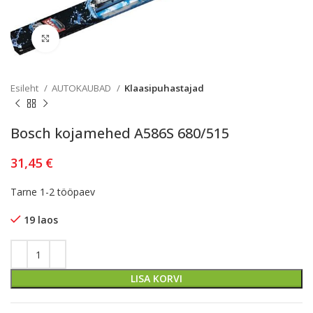
Kliki lülitamiseks
Esileht
AUTOKAUBAD
Klaasipuhastajad
Bosch kojamehed A586S 680/515
31,45
€
Tarne 1-2 tööpaev
19 laos
LISA KORVI