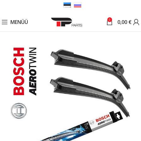
0
MENÜÜ
0,00
€