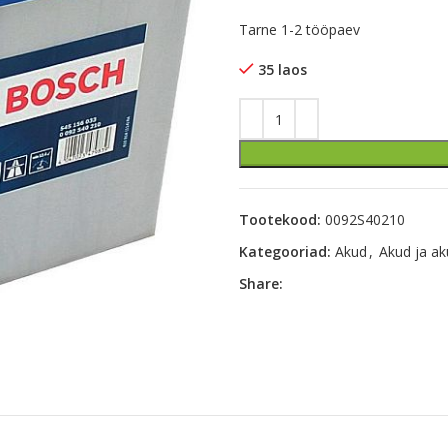
Tarne 1-2 tööpaev
35 laos
Tootekood:
0092S40210
Kategooriad:
Akud
,
Akud ja ak
Share: