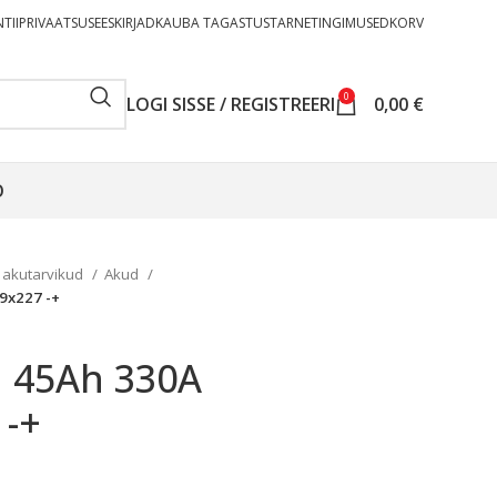
TII
PRIVAATSUSEESKIRJAD
KAUBA TAGASTUS
TARNETINGIMUSED
KORV
0
LOGI SISSE / REGISTREERI
0,00
€
O
 akutarvikud
Akud
9x227 -+
1 45Ah 330A
 -+