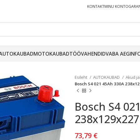
KONTAKT
MINU KONTO
GARAN
AUTOKAUBAD
MOTOKAUBAD
TÖÖVAHENDID
VABA AEG
INF
Esileht
AUTOKAUBAD
Akud ja
Bosch S4 021 45Ah 330A 238x12
Bosch S4 02
238x129x227
73,79
€