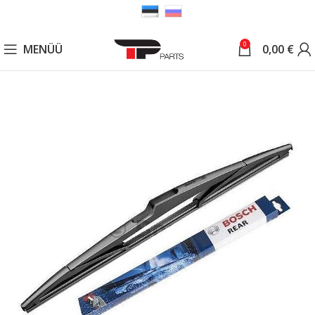
0
MENÜÜ
0,00
€