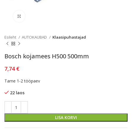
Kliki lülitamiseks
Esileht
AUTOKAUBAD
Klaasipuhastajad
Bosch kojamees H500 500mm
7,74
€
Tarne 1-2 tööpaev
22 laos
LISA KORVI