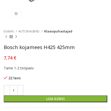
Kliki lülitamiseks
Esileht
AUTOKAUBAD
Klaasipuhastajad
Bosch kojamees H425 425mm
7,74
€
Tarne 1-2 tööpaev
22 laos
LISA KORVI