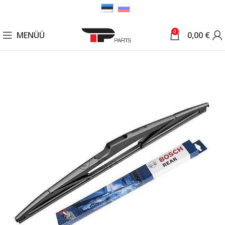
0
MENÜÜ
0,00
€