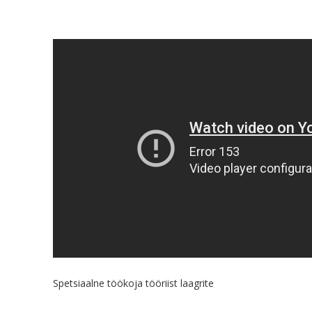
Spetsiaalne töökoja tööriist laagrite