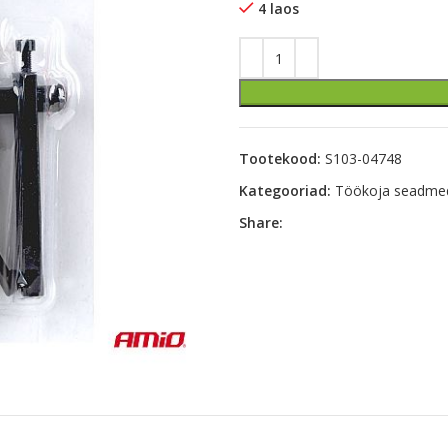
4 laos
Tootekood:
S103-04748
Kategooriad:
Töökoja seadme
Share: