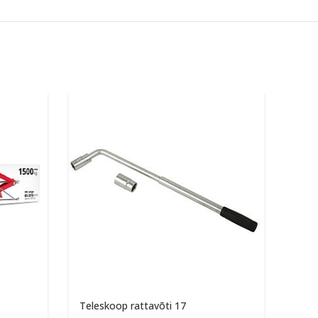
Teleskoop rattavõti 17
Kah