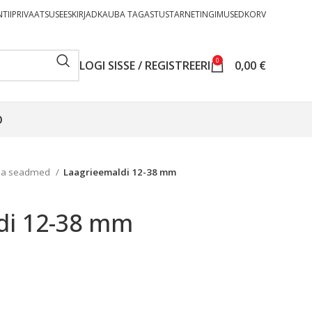
TII
PRIVAATSUSEESKIRJAD
KAUBA TAGASTUS
TARNETINGIMUSED
KORV
0
LOGI SISSE / REGISTREERI
0,00
€
O
ja seadmed
Laagrieemaldi 12-38 mm
di 12-38 mm