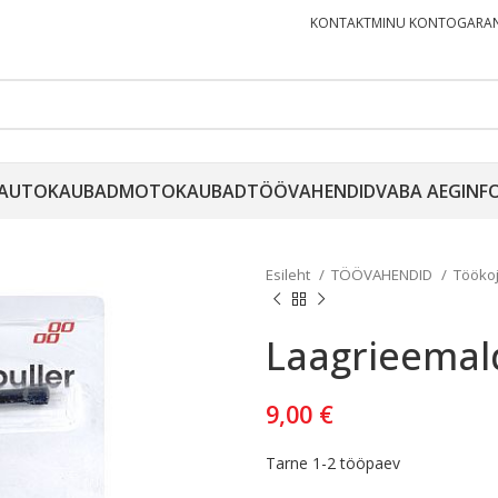
KONTAKT
MINU KONTO
GARAN
AUTOKAUBAD
MOTOKAUBAD
TÖÖVAHENDID
VABA AEG
INF
Esileht
TÖÖVAHENDID
Tööko
Laagrieemal
9,00
€
Tarne 1-2 tööpaev