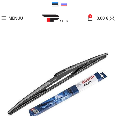
0
MENÜÜ
0,00
€