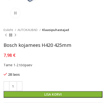
Kliki lülitamiseks
Esileht
AUTOKAUBAD
Klaasipuhastajad
Bosch kojamees H420 425mm
7,98
€
Tarne 1-2 tööpaev
28 laos
LISA KORVI