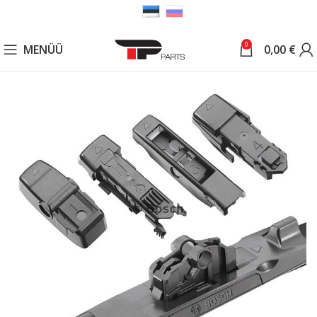
0
MENÜÜ
0,00
€