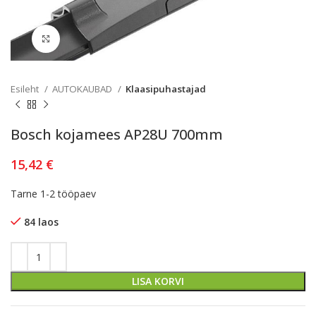
Kliki lülitamiseks
Esileht
AUTOKAUBAD
Klaasipuhastajad
Bosch kojamees AP28U 700mm
15,42
€
Tarne 1-2 tööpaev
84 laos
LISA KORVI