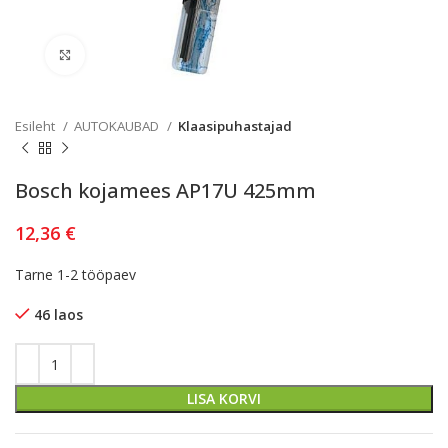
Kliki lülitamiseks
Esileht
AUTOKAUBAD
Klaasipuhastajad
Bosch kojamees AP17U 425mm
12,36
€
Tarne 1-2 tööpaev
46 laos
LISA KORVI