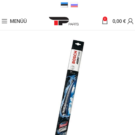
0
MENÜÜ
0,00
€