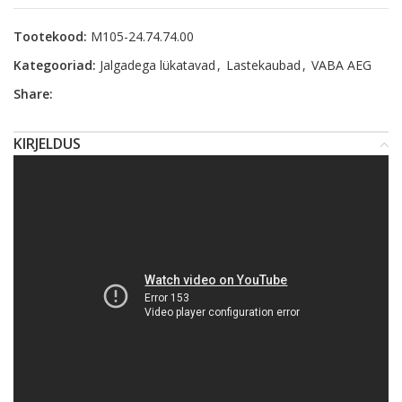
Tootekood:
M105-24.74.74.00
Kategooriad:
Jalgadega lükatavad
,
Lastekaubad
,
VABA AEG
Share:
KIRJELDUS