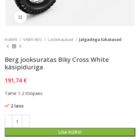
Kliki lülitamiseks
Esileht
VABA AEG
Lastekaubad
Jalgadega lükatavad
Berg jooksuratas Biky Cross White
käsipiduriga
191,74
€
Tarne 1-2 tööpaev
2 laos
LISA KORVI