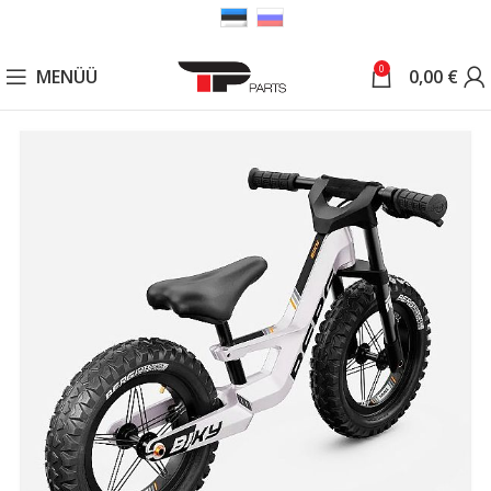
0
MENÜÜ
0,00
€