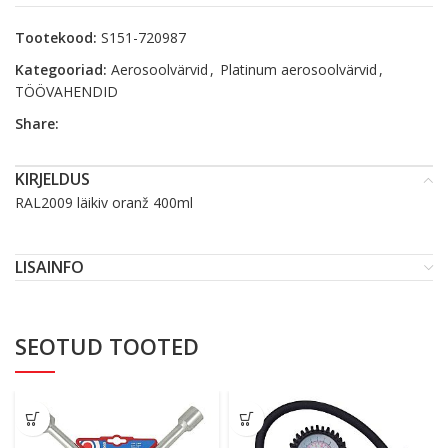
Tootekood:
S151-720987
Kategooriad:
Aerosoolvärvid
,
Platinum aerosoolvärvid
,
TÖÖVAHENDID
Share:
KIRJELDUS
RAL2009 läikiv oranž 400ml
LISAINFO
SEOTUD TOOTED