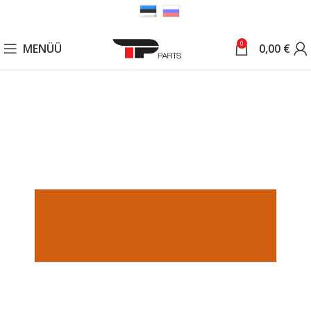
0
MENÜÜ
0,00
€