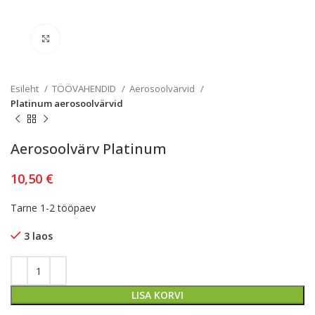
Kliki lülitamiseks
Esileht
TÖÖVAHENDID
Aerosoolvärvid
Platinum aerosoolvärvid
Aerosoolvärv Platinum
10,50
€
Tarne 1-2 tööpaev
3 laos
LISA KORVI