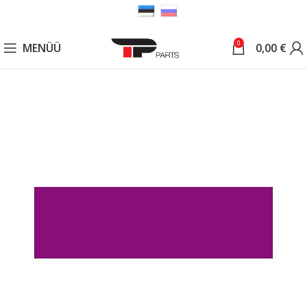
0
MENÜÜ
0,00
€