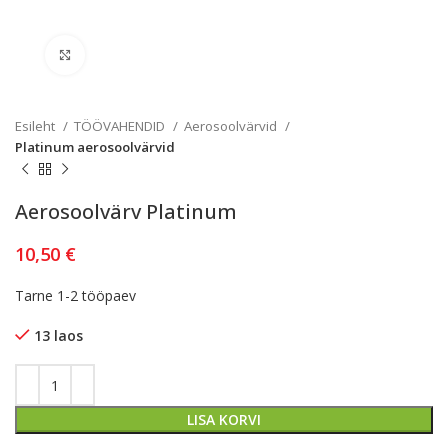
Kliki lülitamiseks
Esileht
TÖÖVAHENDID
Aerosoolvärvid
Platinum aerosoolvärvid
Aerosoolvärv Platinum
10,50
€
Tarne 1-2 tööpaev
13 laos
LISA KORVI