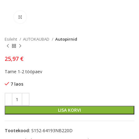
Kliki lülitamiseks
Esileht
AUTOKAUBAD
Autopirnid
25,97
€
Tarne 1-2 tööpaev
7 laos
LISA KORVI
Tootekood:
S152-64193NB220D