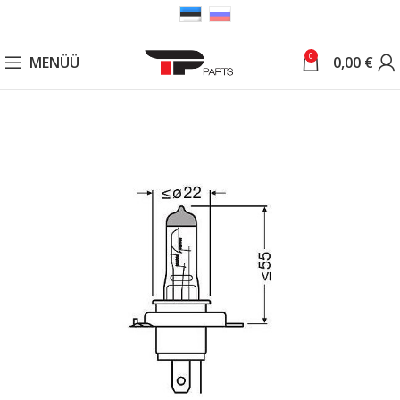
0
MENÜÜ
0,00
€